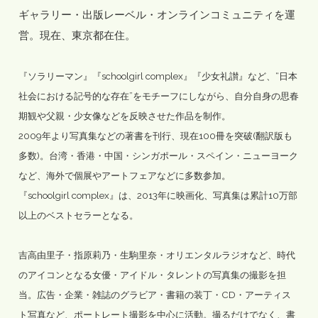
ギャラリー・出版レーベル・オンラインコミュニティを運
営。現在、東京都在住。
『ソラリーマン』『schoolgirl complex』『少女礼讃』など、“日本
社会における記号的な存在”をモチーフにしながら、自分自身の思春
期観や父親・少女像などを反映させた作品を制作。
2009年より写真集などの著書を刊行、現在100冊を突破(翻訳版も
多数)。台湾・香港・中国・シンガポール・スペイン・ニューヨーク
など、海外で個展やアートフェアなどに多数参加。
『schoolgirl complex』は、2013年に映画化、写真集は累計10万部
以上のベストセラーとなる。
吉高由里子・指原莉乃・生駒里奈・オリエンタルラジオなど、時代
のアイコンとなる女優・アイドル・タレントの写真集の撮影を担
当。広告・企業・雑誌のグラビア・書籍の装丁・CD・アーティス
ト写真など、ポートレート撮影を中心に活動。撮るだけでなく、書