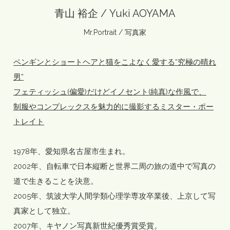
青山 裕企 / Yuki AOYAMA
Mr.Portrait / 写真家
ペンギンとショートヘアと猫をこよなく愛する“究極の晴れ
男”
フェティッシュ(偏愛)だけどイノセント(純真)な作風で、
制服やコンプレックスを魅力的に撮影するミスター・ポー
トレイト
1978年、愛知県名古屋市生まれ。
2002年、自転車で日本縦断と世界二周の旅の道中で写真の
道で生きることを決意。
2005年、筑波大学人間学類心理学専攻卒業後、上京して写
真家として独立。
2007年、キヤノン写真新世紀優秀賞受賞。