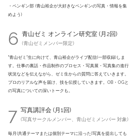
・ペンギン部 (青山裕企が大好きなペンギンの写真・情報を集
めよう)
6
青山ゼミ オンライン研究室 (月2回)
(青山ゼミメンバー限定)
"青山ゼミ"生に向けて、青山裕企がライブ配信(一部収録)しま
す。仕事の裏話・作品制作のプロセス・写真展・写真集の進行
状況などを伝えながら、ゼミ生からの質問に答えていきます。
プロのリアルな声を届け、技を伝授していきます。OB・OGと
の写真についての深いトークも。
7
写真講評会 (月1回)
(写真サークルメンバー、青山ゼミメンバー 対象)
毎月(共通テーマまたは個別テーマに沿った)写真を提出しても