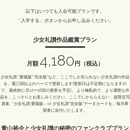
以下はいつでも入会可能プランです。
「入学する」ボタンからお申し込みください。
少女礼讃作品鑑賞プラン
4,180
月額
円（税込）
少女礼讃 “愛蔵版”“完全版”など、ここでしか見られない少女礼讃の作品
を、週三回以上のペースで更新します(更新日は不定期になりますの
で、最終的に月12〜16回の更新を予定)。 より極私的で、より濃密な作
品を、こっそりとお楽しみください。ここでしかもらえない、超限定写
真集「少女礼讃 愛蔵版」or 少女礼讃“完全版”データカードを、毎月希
望者に送付いたします。
青山裕企と少女礼讃の秘密のファンクラブプラン