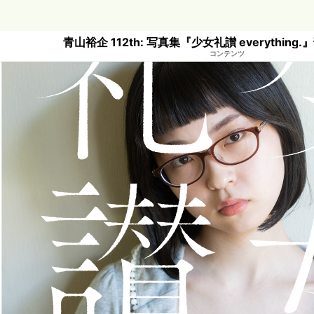
青山裕企 112th: 写真集『少女礼讃 everythin
コンテンツ