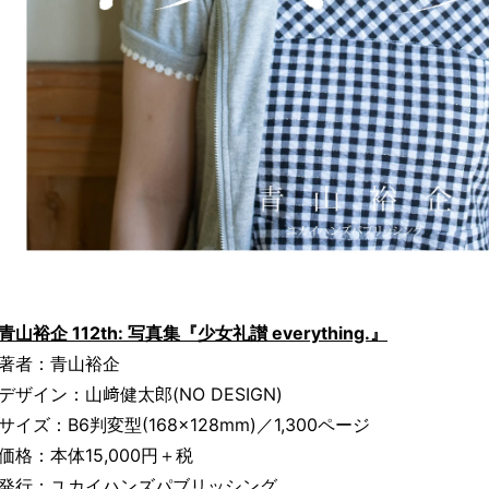
青山裕企 112th: 写真集『少女礼讃 everything.』
著者：青山裕企
デザイン：山﨑健太郎(NO DESIGN)
サイズ：B6判変型(168×128mm)／1,300ページ
価格：本体15,000円＋税
発行：ユカイハンズパブリッシング