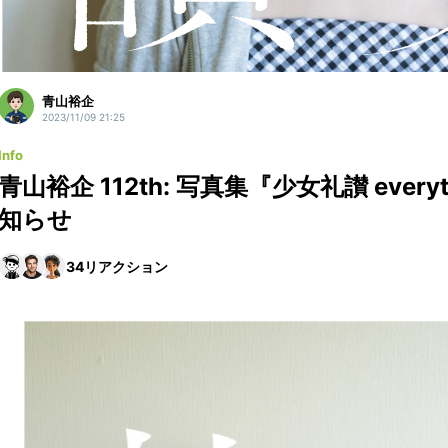
青山裕企
2023/11/09 21:25
Info
青山裕企 112th: 写真集『少女礼讃 every
知らせ
34
リアクション