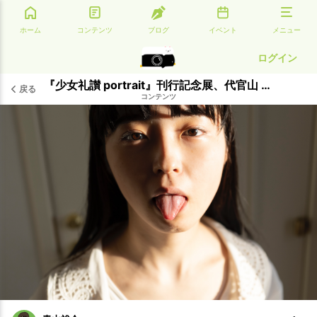
ホーム
コンテンツ
ブログ
イベント
メニュー
ログイン
『少女礼讃 portrait』刊行記念展、代官山 ALギャラリーにて開催決定！
戻る
コンテンツ