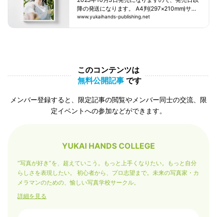
降の発送になります。 A4判(297×210mm)サイ
ズ、全480ページ 【特別版】データカード(収録
www.yukaihands-publishing.net
写真全点収録予定)プリント(表紙の写真/ポラロ
イドサイズ)付初版200部限定価格：本体12,000
円+税 * 厚みのある書籍のため、送料を(本体価
格に500円)追加していますので、ご了承くださ
いませ。* 大量購入はお控えくださいませ。
このコンテンツは
無料公開記事
です
メンバー登録すると、限定記事の閲覧やメンバー同士の交流、限
定イベントへの参加などができます。
YUKAI HANDS COLLEGE
“写真が好き”を、超えていこう。もっと上手くなりたい。もっと自分
らしさを表現したい。 初心者から、プロ志望まで。未来の写真家・カ
メラマンのための、愉しい写真学校サークル。
詳細を見る