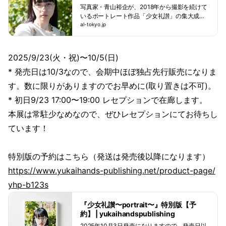
写真家・青山裕企が、2018年から撮影を続けて
いるポートレート作品「少女礼讃」の集大成と
なる大型写真集が玄光社より刊行するのを記念
al-tokyo.jp
して展覧会を開催します。 「ソラリーマン」
「スクールガール・コンプレックス」に続く第3
の作 […]
2025/9/23(火・祝)〜10/5(日)
* 発売日は10/3なので、会期中ほぼ独占先行販売になりま
す。数に限りがありますのでお早めに(取り置きは不可)。
* 初日9/23 17:00〜19:00 レセプションで在廊します。
本展は常駐少なめなので、ぜひレセプションにてお待ちし
ています！
特別版の予約はこちら（発送は発売後以降になります）
https://www.yukaihands-publishing.net/product-page/
yhp-b123s
『少女礼讃〜portrait〜』特別版【予
約】 | yukaihandspublishing
2025年10月3日発売になりますので、発売日以